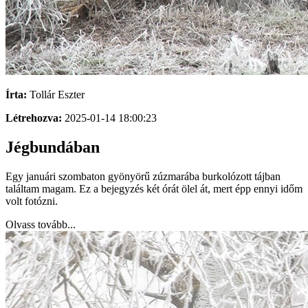
Írta:
Tollár Eszter
Létrehozva:
2025-01-14 18:00:23
Jégbundában
Egy januári szombaton gyönyörű zúzmarába burkolózott tájban
találtam magam. Ez a bejegyzés két órát ölel át, mert épp ennyi időm
volt fotózni.
Olvass tovább...