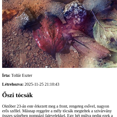
Írta:
Tollár Eszter
Létrehozva:
2025-11-25 21:10:43
Őszi tócsák
Október 23-án este érkezett meg a front, rengeteg esővel, nagyon
erős széllel. Másnap reggelre a mély tócsák megteltek a szivárvány
összes színében pompázó falevelekkel. Egy hét múlva pedig ezek a