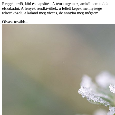
Reggel, erdő, köd és napsütés. A téma ugyanaz, amitől nem tudok
elszakadni. A fények rendkívüliek, a feltett képek mennyisége
rekordközeli, a kaland meg vicces, de annyira meg mégsem...
Olvass tovább...