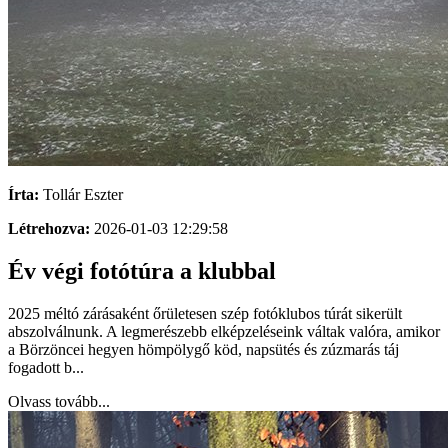
Írta:
Tollár Eszter
Létrehozva:
2026-01-03 12:29:58
Év végi fotótúra a klubbal
2025 méltó zárásaként őrületesen szép fotóklubos túrát sikerült
abszolválnunk. A legmerészebb elképzeléseink váltak valóra, amikor
a Börzöncei hegyen hömpölygő köd, napsütés és zúzmarás táj
fogadott b...
Olvass tovább...