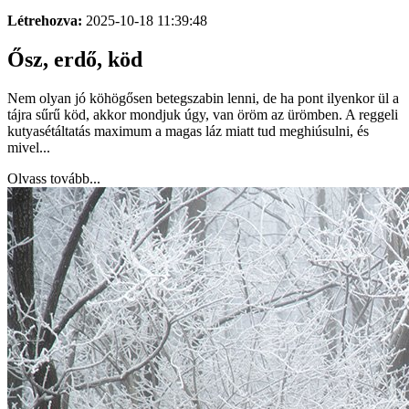
Létrehozva:
2025-10-18 11:39:48
Ősz, erdő, köd
Nem olyan jó köhögősen betegszabin lenni, de ha pont ilyenkor ül a
tájra sűrű köd, akkor mondjuk úgy, van öröm az ürömben. A reggeli
kutyasétáltatás maximum a magas láz miatt tud meghiúsulni, és
mivel...
Olvass tovább...