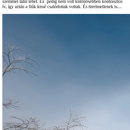
szemmel látni lehet. Ez pedig nem volt különösebben kontrasztos
ív, így aztán a fiúk kissé csalódottak voltak. És türelmetlenek is....