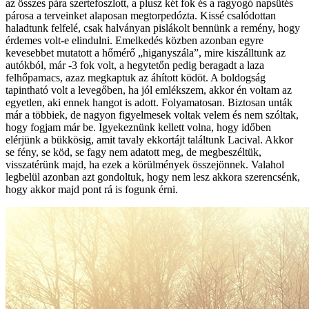
az összes pára szertefoszlott, a plusz két fok és a ragyogó napsütés
párosa a terveinket alaposan megtorpedózta. Kissé csalódottan
haladtunk felfelé, csak halványan pislákolt bennünk a remény, hogy
érdemes volt-e elindulni. Emelkedés közben azonban egyre
kevesebbet mutatott a hőmérő „higanyszála”, mire kiszálltunk az
autókból, már -3 fok volt, a hegytetőn pedig beragadt a laza
felhőpamacs, azaz megkaptuk az áhított ködöt. A boldogság
tapintható volt a levegőben, ha jól emlékszem, akkor én voltam az
egyetlen, aki ennek hangot is adott. Folyamatosan. Biztosan unták
már a többiek, de nagyon figyelmesek voltak velem és nem szóltak,
hogy fogjam már be. Igyekeznünk kellett volna, hogy időben
elérjünk a bükkösig, amit tavaly ekkortájt találtunk Lacival. Akkor
se fény, se köd, se fagy nem adatott meg, de megbeszéltük,
visszatérünk majd, ha ezek a körülmények összejönnek. Valahol
legbelül azonban azt gondoltuk, hogy nem lesz akkora szerencsénk,
hogy akkor majd pont rá is fogunk érni.