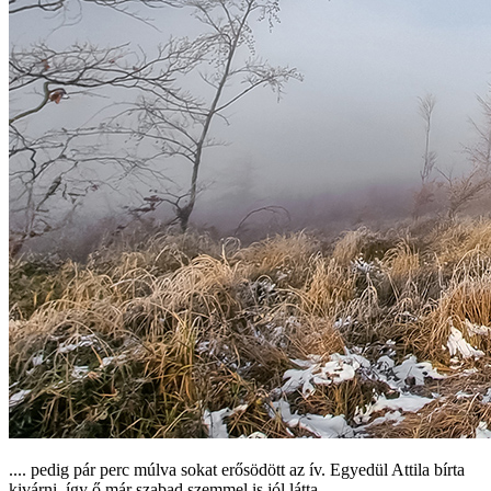
.... pedig pár perc múlva sokat erősödött az ív. Egyedül Attila bírta
kivárni, így ő már szabad szemmel is jól látta.