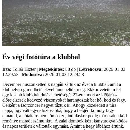
Év végi fotótúra a klubbal
Írta:
Tollár Eszter |
Megtekintés:
88 db |
Létrehozva:
2026-01-03
12:29:58 |
Módosítva:
2026-01-03 12:29:58
December huszonkettedik napján zártuk az évet a klubbal, amit a
klubhelyiség rendbetételével ünnepeltük meg. Ekkor vetettem fel
egy kisebb klubkirándulás lehetőségét 27-ére, mert az időjárás-
előrejelzések kedvező viszonyokat harangoztak be: hó, köd és fagy.
Célként a Börzöncei-hegyet tűztük ki. Ahogy közeledett a túra
napja, úgy vált egyre biztosabbá, hogy a beígért komoly fagy
elmarad, a hótakaró nem jön össze, induláskor pedig már csak a köd
reménye maradt számunkra. A zalai dombok közt kanyarogva ködös
és napos területek váltották egymást. Amint a hegy lábához értünk,