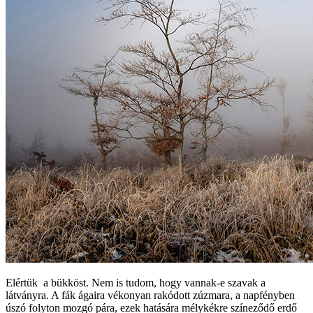
Elértük a bükköst. Nem is tudom, hogy vannak-e szavak a
látványra. A fák ágaira vékonyan rakódott zúzmara, a napfényben
úszó folyton mozgó pára, ezek hatására mélykékre színeződő erdő