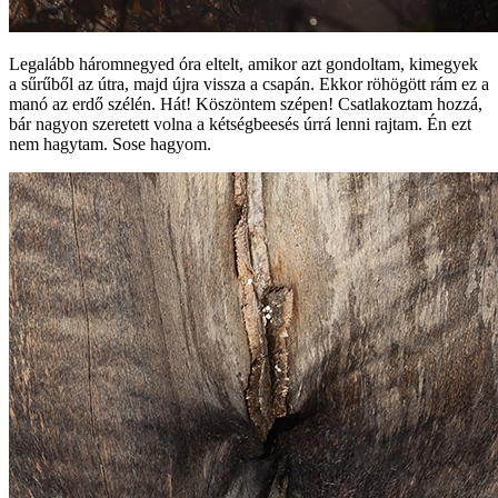
Legalább háromnegyed óra eltelt, amikor azt gondoltam, kimegyek
a sűrűből az útra, majd újra vissza a csapán. Ekkor röhögött rám ez a
manó az erdő szélén. Hát! Köszöntem szépen! Csatlakoztam hozzá,
bár nagyon szeretett volna a kétségbeesés úrrá lenni rajtam. Én ezt
nem hagytam. Sose hagyom.