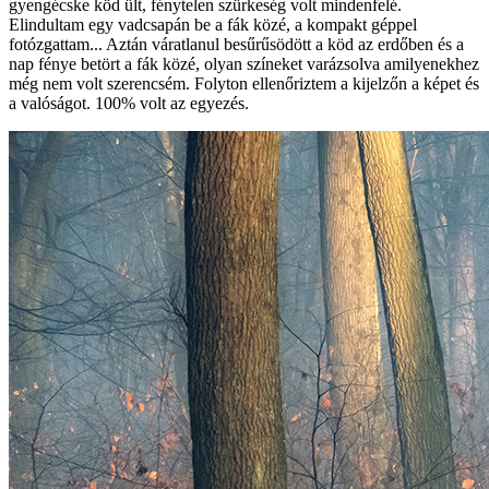
gyengécske köd ült, fénytelen szürkeség volt mindenfelé.
Elindultam egy vadcsapán be a fák közé, a kompakt géppel
fotózgattam... Aztán váratlanul besűrűsödött a köd az erdőben és a
nap fénye betört a fák közé, olyan színeket varázsolva amilyenekhez
még nem volt szerencsém. Folyton ellenőriztem a kijelzőn a képet és
a valóságot. 100% volt az egyezés.