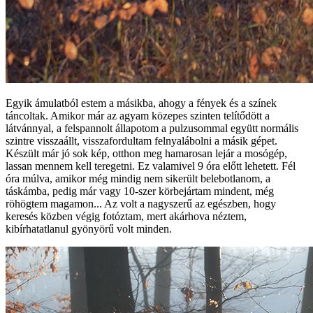
Egyik ámulatból estem a másikba, ahogy a fények és a színek
táncoltak. Amikor már az agyam közepes szinten telítődött a
látvánnyal, a felspannolt állapotom a pulzusommal együtt normális
szintre visszaállt, visszafordultam felnyalábolni a másik gépet.
Készült már jó sok kép, otthon meg hamarosan lejár a mosógép,
lassan mennem kell teregetni. Ez valamivel 9 óra előtt lehetett. Fél
óra múlva, amikor még mindig nem sikerült belebotlanom, a
táskámba, pedig már vagy 10-szer körbejártam mindent, még
röhögtem magamon... Az volt a nagyszerű az egészben, hogy
keresés közben végig fotóztam, mert akárhova néztem,
kibírhatatlanul gyönyörű volt minden.