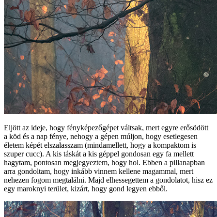
Eljött az ideje, hogy fényképezőgépet váltsak, mert egyre erősödött
a köd és a nap fénye, nehogy a gépen múljon, hogy esetlegesen
életem képét elszalasszam (mindamellett, hogy a kompaktom is
szuper cucc). A kis táskát a kis géppel gondosan egy fa mellett
hagytam, pontosan megjegyeztem, hogy hol. Ebben a pillanapban
arra gondoltam, hogy inkább vinnem kellene magammal, mert
nehezen fogom megtalálni. Majd elhessegettem a gondolatot, hisz ez
egy maroknyi terület, kizárt, hogy gond legyen ebből.