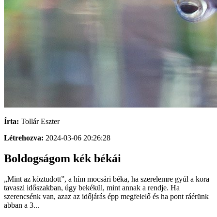
Írta:
Tollár Eszter
Létrehozva:
2024-03-06 20:26:28
Boldogságom kék békái
„Mint az köztudott”, a hím mocsári béka, ha szerelemre gyúl a kora
tavaszi időszakban, úgy bekékül, mint annak a rendje. Ha
szerencsénk van, azaz az időjárás épp megfelelő és ha pont ráérünk
abban a 3...