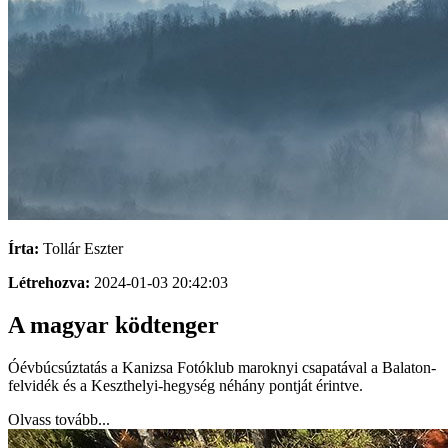
Írta:
Tollár Eszter
Létrehozva:
2024-01-03 20:42:03
A magyar ködtenger
Óévbúcsúztatás a Kanizsa Fotóklub maroknyi csapatával a Balaton-
felvidék és a Keszthelyi-hegység néhány pontját érintve.
Olvass tovább...