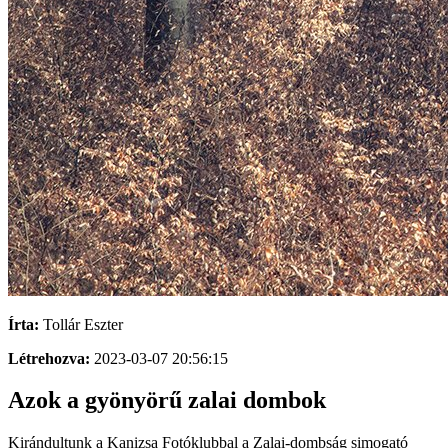
Írta:
Tollár Eszter
Létrehozva:
2023-03-07 20:56:15
Azok a gyönyörű zalai dombok
Kirándultunk a Kanizsa Fotóklubbal a Zalai-dombság simogató