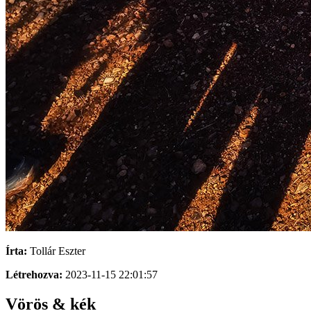
Írta:
Tollár Eszter
Létrehozva:
2023-11-15 22:01:57
Vörös & kék