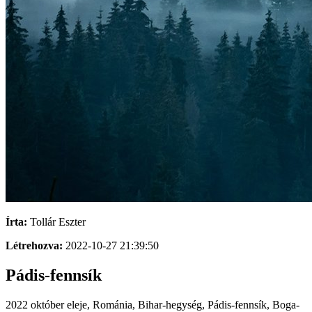
Írta:
Tollár Eszter
Létrehozva:
2022-10-27 21:39:50
Pádis-fennsík
2022 október eleje, Románia, Bihar-hegység, Pádis-fennsík, Boga-