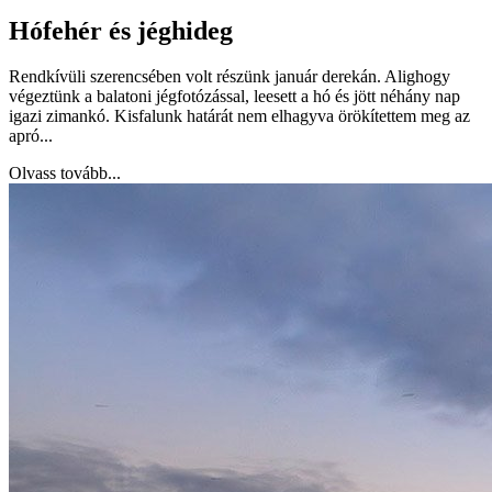
Hófehér és jéghideg
Rendkívüli szerencsében volt részünk január derekán. Alighogy
végeztünk a balatoni jégfotózással, leesett a hó és jött néhány nap
igazi zimankó. Kisfalunk határát nem elhagyva örökítettem meg az
apró...
Olvass tovább...