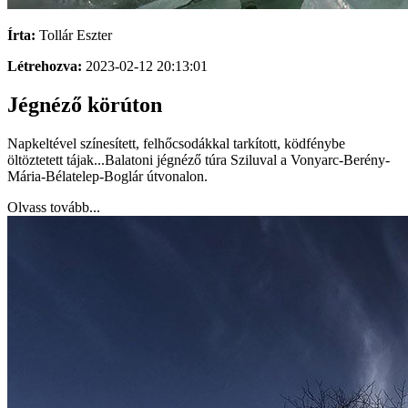
Írta:
Tollár Eszter
Létrehozva:
2023-02-12 20:13:01
Jégnéző körúton
Napkeltével színesített, felhőcsodákkal tarkított, ködfénybe
öltöztetett tájak...Balatoni jégnéző túra Sziluval a Vonyarc-Berény-
Mária-Bélatelep-Boglár útvonalon.
Olvass tovább...