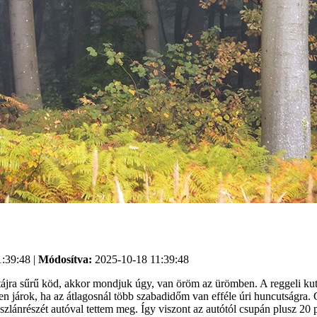
:39:48 |
Módosítva:
2025-10-18 11:39:48
 tájra sűrű köd, akkor mondjuk úgy, van öröm az ürömben. A reggeli ku
járok, ha az átlagosnál több szabadidőm van efféle úri huncutságra. Gy
oszlánrészét autóval tettem meg. Így viszont az autótól csupán plusz 20