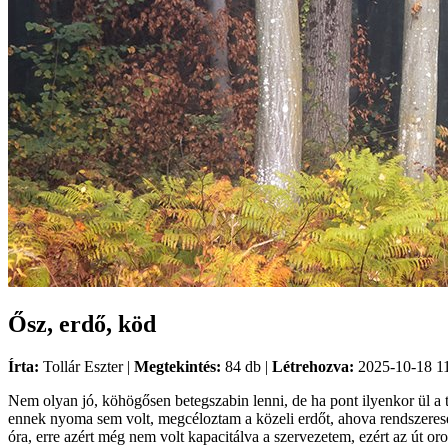
Ősz, erdő, köd
Írta:
Tollár Eszter |
Megtekintés:
84 db |
Létrehozva:
2025-10-18 11
Nem olyan jó, köhögősen betegszabin lenni, de ha pont ilyenkor ül a
ennek nyoma sem volt, megcéloztam a közeli erdőt, ahova rendszeresen 
óra, erre azért még nem volt kapacitálva a szervezetem, ezért az út or