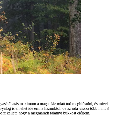
tyasétáltatás maximum a magas láz miatt tud meghiúsulni, és mivel
alog is el lehet ide érni a házunktól, de az oda-vissza több mint 3
 perc kellett, hogy a megmaradt falatnyi bükköst elérjem.