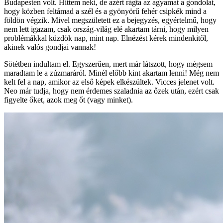
Budapesten volt. Hittem neki, de azért rágta az agyamat a gondolat,
hogy közben feltámad a szél és a gyönyörű fehér csipkék mind a
földön végzik. Mivel megszületett ez a bejegyzés, egyértelmű, hogy
nem lett igazam, csak ország-világ elé akartam tárni, hogy milyen
problémákkal küzdök nap, mint nap. Elnézést kérek mindenkitől,
akinek valós gondjai vannak!
Sötétben indultam el. Egyszerűen, mert már látszott, hogy mégsem
maradtam le a zúzmaráról. Minél előbb kint akartam lenni! Még nem
kelt fel a nap, amikor az első képek elkészültek. Vicces jelenet volt.
Neo már tudja, hogy nem érdemes szaladnia az őzek után, ezért csak
figyelte őket, azok meg őt (vagy minket).