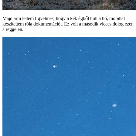
Majd arra lettem figyelmes, hogy a kék égből hull a hó, mobillal
készítettem róla dokumentációt. Ez volt a második vicces dolog ezen
a reggelen.