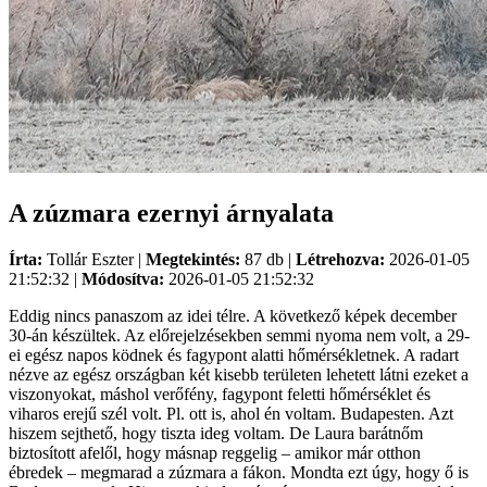
A zúzmara ezernyi árnyalata
Írta:
Tollár Eszter |
Megtekintés:
87 db |
Létrehozva:
2026-01-05
21:52:32 |
Módosítva:
2026-01-05 21:52:32
Eddig nincs panaszom az idei télre. A következő képek december
30-án készültek. Az előrejelzésekben semmi nyoma nem volt, a 29-
ei egész napos ködnek és fagypont alatti hőmérsékletnek. A radart
nézve az egész országban két kisebb területen lehetett látni ezeket a
viszonyokat, máshol verőfény, fagypont feletti hőmérséklet és
viharos erejű szél volt. Pl. ott is, ahol én voltam. Budapesten. Azt
hiszem sejthető, hogy tiszta ideg voltam. De Laura barátnőm
biztosított afelől, hogy másnap reggelig – amikor már otthon
ébredek – megmarad a zúzmara a fákon. Mondta ezt úgy, hogy ő is