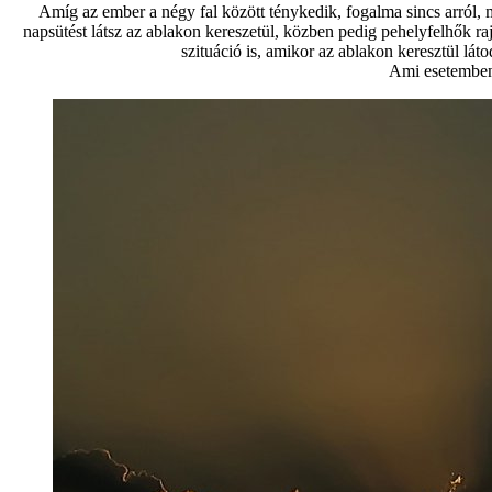
Amíg az ember a négy fal között ténykedik, fogalma sincs arról, 
napsütést látsz az ablakon kereszetül, közben pedig pehelyfelhők raj
szituáció is, amikor az ablakon keresztül lát
Ami esetemben 