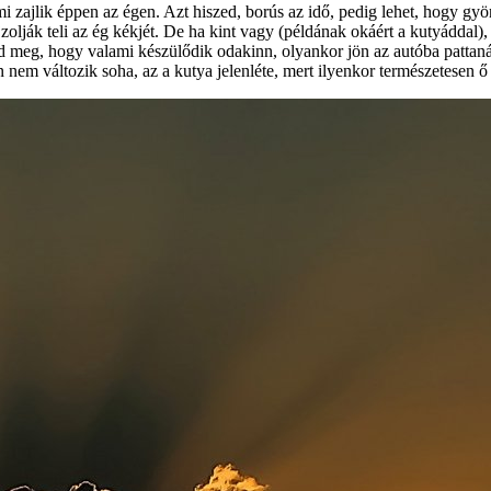
mi zajlik éppen az égen. Azt hiszed, borús az idő, pedig lehet, hogy g
zolják teli az ég kékjét. De ha kint vagy (példának okáért a kutyáddal)
od meg, hogy valami készülődik odakinn, olyankor jön az autóba pattanás
nem változik soha, az a kutya jelenléte, mert ilyenkor természetesen ő i